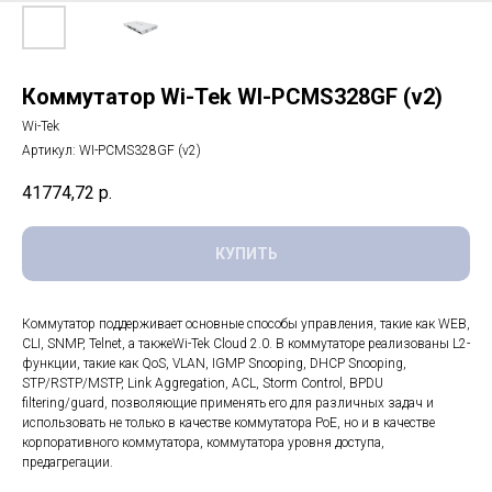
Коммутатор Wi-Tek WI-PCMS328GF (v2)
Wi-Tek
Артикул:
WI-PCMS328GF (v2)
41774,72
р.
КУПИТЬ
Коммутатор поддерживает основные способы управления, такие как WEB,
CLI, SNMP, Telnet, а такжеWi-Tek Cloud 2.0. В коммутаторе реализованы L2-
функции, такие как QoS, VLAN, IGMP Snooping, DHCP Snooping,
STP/RSTP/MSTP, Link Aggregation, ACL, Storm Control, BPDU
filtering/guard, позволяющие применять его для различных задач и
использовать не только в качестве коммутатора PoE, но и в качестве
корпоративного коммутатора, коммутатора уровня доступа,
предагрегации.