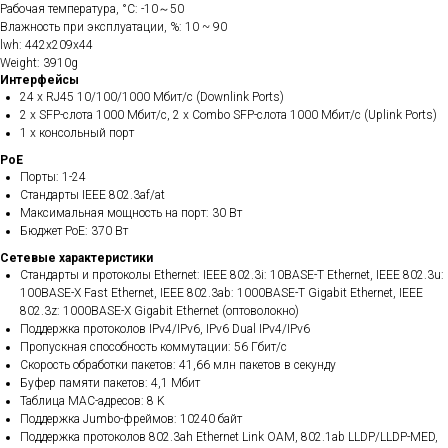
Рабочая температура, °C: -10～50
Влажность при эксплуатации, %: 10 ~ 90
lwh: 442x209x44
Weight: 3910g
Интерфейсы
24 x RJ45 10/100/1000 Мбит/с (Downlink Ports)
2 x SFP-слота 1000 Мбит/с, 2 x Combo SFP-слота 1000 Мбит/с (Uplink Ports)
1 x консольный порт
PoE
Порты: 1-24
Стандарты IEEE 802.3af/at
Максимальная мощность на порт: 30 Вт
Бюджет PoE: 370 Вт
Сетевые характеристики
Стандарты и протоколы Ethernet: IEEE 802.3i: 10BASE-T Ethernet, IEEE 802.3u:
100BASE-X Fast Ethernet, IEEE 802.3ab: 1000BASE-T Gigabit Ethernet, IEEE
802.3z: 1000BASE-X Gigabit Ethernet (оптоволокно)
Поддержка протоколов IPv4/IPv6, IPv6 Dual IPv4/IPv6
Пропускная способность коммутации: 56 Гбит/с
Скорость обработки пакетов: 41,66 млн пакетов в секунду
Буфер памяти пакетов: 4,1 Мбит
Таблица MAC-адресов: 8 K
Поддержка Jumbo-фреймов: 10240 байт
Поддержка протоколов 802.3ah Ethernet Link OAM, 802.1ab LLDP/LLDP-MED,