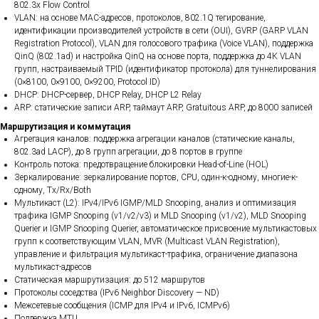
802.3x Flow Control
VLAN: на основе MAC-адресов, протоколов, 802.1Q тегирование,
идентификации производителей устройств в сети (OUI), GVRP (GARP VLAN
Registration Protocol), VLAN для голосового трафика (Voice VLAN), поддержка
QinQ (802.1ad) и настройка QinQ на основе порта, поддержка до 4К VLAN
групп, настраиваемый TPID (идентификатор протокола) для туннелирования
(0×8100, 0×9100, 0×9200, Protocol ID)
DHCP: DHCP-сервер, DHCP Relay, DHCP L2 Relay
ARP: статические записи ARP, таймаут ARP, Gratuitous ARP, до 8000 записей
Маршрутизация и коммутация
Агрегация каналов: поддержка агрегации каналов (статические каналы,
802.3ad LACP), до 8 групп агрегации, до 8 портов в группе
Контроль потока: предотвращение блокировки Head-of-Line (HOL)
Зеркалирование: зеркалирование портов, CPU, один-к-одному, многие-к-
одному, Tx/Rx/Both
Мультикаст (L2): IPv4/IPv6 IGMP/MLD Snooping, анализ и оптимизация
трафика IGMP Snooping (v1/v2/v3) и MLD Snooping (v1/v2), MLD Snooping
Querier и IGMP Snooping Querier, автоматическое присвоение мультикастовых
групп к соответствующим VLAN, MVR (Multicast VLAN Registration),
управление и фильтрация мультикаст-трафика, ограничение диапазона
мультикаст-адресов
Статическая маршрутизация: до 512 маршрутов
Протоколы соседства (IPv6 Neighbor Discovery — ND)
Межсетевые сообщения (ICMP для IPv4 и IPv6, ICMPv6)
Поддержка MTU