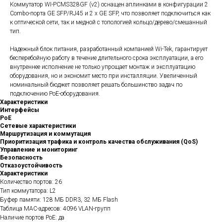
Коммутатор WI-PCMS328GF (v2) оснащен аплинками в конфигурации 2
Combo-порта GE SFP/RJ45 и 2 x GE SFP, что позволяет подключиться как
к оптической сети, так и медной с топологией кольцо/дерево/смешанный
тип.
Надежный блок питания, разработанный компанией Wi-Tek, гарантирует
бесперебойную работу в течение длительного срока эксплуатации, а его
внутреннее исполнение не только упрощает монтаж и эксплуатацию
оборудования, но и экономит место при инсталляции. Увеличенный
номинальный бюджет позволяет решать большинство задач по
подключению PoE-оборудования.
Характеристики
Интерфейсы
PoE
Сетевые характеристики
Маршрутизация и коммутация
Приоритизация трафика и контроль качества обслуживания (QoS)
Управление и мониторинг
Безопасность
Отказоустойчивость
Характеристики
Количество портов: 26
Тип коммутатора: L2
Буфер памяти: 128 МБ DDR3, 32 МБ Flash
Таблица MAC-адресов: 4096 VLAN-групп
Наличие портов PoE: да