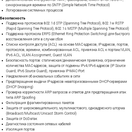
синхронизация времени по SNTP (Simple Network Time Protocol)
Логирование системных процессов
Безопасность
Поддержка протоколов 802.1d STP (Spanning Tree Protocol), 802.1w RSTP
(Rapid Spanning Tree Protocol), 802.1s MSTP (Multiple Spanning Tree Protocol)
Поддержка протокола ERPS (Ethernet Ring Protection Switching) для быстрого
восстановления сети в случае сбоя
Списки контроля доступа (ACL): на основе MAC-адресов, IP-адресов, портов,
протоколов, времени, комбинированные ACL; привязка ACL к портам/VLAN,
IPv6 ACL, VLAN Assignment, Guest VLAN
Безопасность портов: статическая/динамическая привязка, ограничение
количества MAC-адресов, защита от подмены IPv4/IPv6 адресов (IP Source
Guard, IPv6 Source Guard), привязка IP-MAC-Port
Уведомления об аномальных событиях в сети
Предотвращение выдачи IP-адресов неавторизованными DHCP-серверами
(DHCP Snooping)
Проверка корректности ARP-запросов и ответов для предотвращения атак
типа ARP Spoofing
Фильтрация фрагментированных пакетов
Защита от широковещательного, мультикастового, одноадресного шторма
(Broadcast/Multicast/Unicast Storm Control)
Защита от DoS-атак
Диагностика состояния сетевых кабелей
Изоляция портов