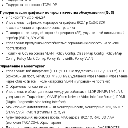
Поддержка протоколов TCP/UDP
Приоритизация трафика и контроль качества обслуживания (QoS)
8 приоритетных очередей
Управление трафиком: маркировка трафика 802.1p CoS/DSCP,
классификация и перемаркировка трафика
Планирование очередей: строгий приоритет (SP), улучшенный циклический
перебор (WRR), SP+WRR
Управление пропускной способностью: ограничение скорости на основе
порта/потока
Политики QoS на основе VLAN: Policy Config, Class-Map Config, Policy-Map
Config, Policy Mark Config, Policy Bandwidth, Policy VLAN
Управление и мониторинг
Управление: веб-интерфейс (HTTP/HTTPS с поддержкой SSLv3/TLS 1.2), CLI
(консольный порт, Telnet/SSHv1/SSHv2), удаленное управление и управление
через облако (в том числе настройка VLAN и управление портами)
Отображение топологии сети
Управление и обмен данными между устройствами: LLDP, SNMPv1/v2c/v3,
уведомления Trap/Inform, ONVIF (Open Network Video Interface Forum), DDMI
(Digital Diagnostic Monitoring Interface)
Мониторинг: интеллектуальный мониторинг сети, мониторинг CPU, SNMP
(v1/v2c/v3), RMON (группы 1, 2, 3, 9)
Аутентификация: на основе порта, MAC-адреса, 802.1X, RADIUS, AAA
(включая TACACS+), сброс пароля
Дополнительные инструменты: пинг, трассировка, клиент DHCP/BOOTP,