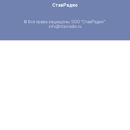
СтавРадио
© Все права защищены. ООО "СтавРадио".
info@stavradio.ru