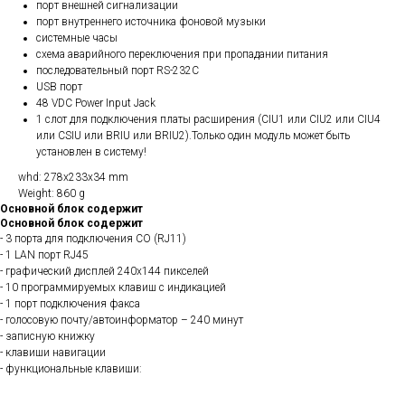
порт внешней сигнализации
порт внутреннего источника фоновой музыки
системные часы
схема аварийного переключения при пропадании питания
последовательный порт RS-232C
USB порт
48 VDC Power Input Jack
1 слот для подключения платы расширения (CIU1 или CIU2 или CIU4
или CSIU или BRIU или BRIU2).Только один модуль может быть
установлен в систему!
whd: 278x233x34 mm
Weight: 860 g
Основной блок содержит
Основной блок содержит
- 3 порта для подключения СО (RJ11)
- 1 LAN порт RJ45
- графический дисплей 240х144 пикселей
- 10 программируемых клавиш с индикацией
- 1 порт подключения факса
- голосовую почту/автоинформатор – 240 минут
- записную книжку
- клавиши навигации
- функциональные клавиши: