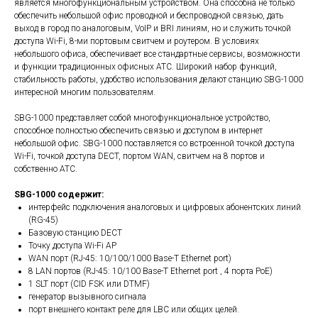
является многофункциональным устройством. Она способна не только
обеспечить небольшой офис проводной и беспроводной связью, дать
выход в город по аналоговым, VoIP и BRI линиям, но и служить точкой
доступа Wi-Fi, 8-ми портовым свитчем и роутером. В условиях
небольшого офиса, обеспечивает все стандартные сервисы, возможности
и функции традиционных офисных АТС. Широкий набор функций,
стабильность работы, удобство использования делают станцию SBG-1000
интересной многим пользователям.
SBG-1000 представляет собой многофункциональное устройство,
способное полностью обеспечить связью и доступом в интернет
небольшой офис. SBG-1000 поставляется со встроенной точкой доступа
Wi-Fi, точкой доступа DECT, портом WAN, свитчем на 8 портов и
собственно АТС.
SBG-1000 содержит:
интерфейс подключения аналоговых и цифровых абонентских линий
(RG-45)
Базовую станцию DECT
Точку доступа Wi-Fi AP
WAN порт (RJ-45: 10/100/1000 Base-T Ethernet port)
8 LAN портов (RJ-45: 10/100 Base-T Ethernet port , 4 порта PoE)
1 SLT порт (CID FSK или DTMF)
генератор вызывного сигнала
порт внешнего контакт реле для LBC или общих целей.