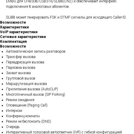
EMBU для CHB308/CSB316/SLIB8(CN2) и обеспечивает интерфейс
подключения 8 аналоговых абонентов.
SLIB8 может генерировать FSK и DTMF сигналы для исходящего Caller-ID.
Возможности
Характеристики
VoIP характеристики
Сетевые характеристики
Комплектация
Возможности
Автоматическая запись разговоров
Трансфер вызова
Переадресация вызова
Парковка вызова
Захват вызова
Групповой вызов
Маршрутизация вызова
Прилипание вызова (AutoCLIP)
Многоточечный вызов (SIP Forking)
Режим ожидания
Оповещение (Paging Call)
Интерком
Конференц-комнаты
Режим не беспокоить (DND)
Очередь
Интерактивный голосовой автоответчик (IVR) с гибкой конфигурацией