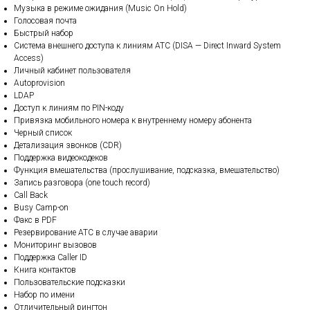
Музыка в режиме ожидания (Music On Hold)
Голосовая почта
Быстрый набор
Система внешнего доступа к линиям АТС (DISA — Direct Inward System
Access)
Личный кабинет пользователя
Autoprovision
LDAP
Доступ к линиям по PIN-коду
Привязка мобильного номера к внутреннему номеру абонента
Черный список
Детализация звонков (CDR)
Поддержка видеокодеков
Функция вмешательства (прослушивание, подсказка, вмешательство)
Запись разговора (one touch record)
Call Back
Busy Camp-on
Факс в PDF
Резервирование АТС в случае аварии
Мониторинг вызовов
Поддержка Caller ID
Книга контактов
Пользовательские подсказки
Набор по имени
Отличительный рингтон