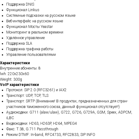
Поддержка DNIS
Функционал Linkus
Системные подсказки на русском языке
Веб-интерфейс на русском языке
Функционал Мосты Yeastar
Мониторинг в реальном времени
Удалённое управление
Поддержка SLA
Поддержка графика работы
Управление пользователями
Характеристики
Внутренние абоненты: 8
lwh: 220x230x60
Weight: 300g
VoIP характеристики
Протокол: SIP 2.0 (RFC3261) и IAX2
Транспорт: UDP, TCP, TLS
Транспорт: SRTP (Внимание! В продуктах, предназначенных для стран-
участников таможенного союза, данный функционал отсутствует!)
Аудиокодеки: G711 (alaw/ulaw), G722, G726, G729A, GSM, Speex, ADPCM,
iLBC
Видеокодеки: H263, H263P, H264, MPEG4
Факс: Т.38, G.711 Passthrough
Режим DTMF: In-band, RFC4733, RFC2833, SIP INFO