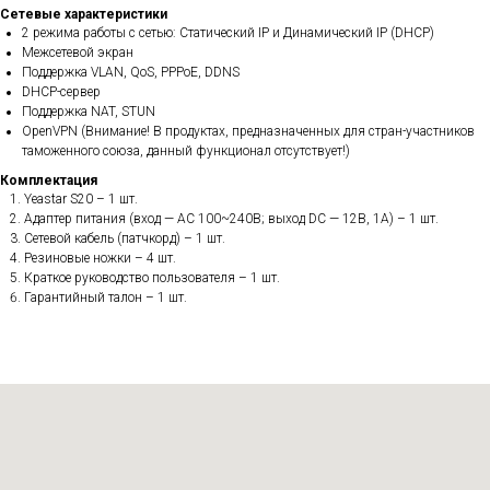
Сетевые характеристики
2 режима работы с сетью: Статический IP и Динамический IP (DHCP)
Межсетевой экран
Поддержка VLAN, QoS, PPPoE, DDNS
DHCP-сервер
Поддержка NAT, STUN
OpenVPN (Внимание! В продуктах, предназначенных для стран-участников
таможенного союза, данный функционал отсутствует!)
Комплектация
Yeastar S20 – 1 шт.
Адаптер питания (вход — АС 100~240В; выход DC — 12В, 1А) – 1 шт.
Сетевой кабель (патчкорд) – 1 шт.
Резиновые ножки – 4 шт.
Краткое руководство пользователя – 1 шт.
Гарантийный талон – 1 шт.