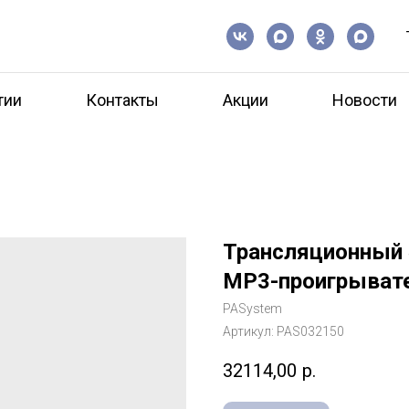
тии
Контакты
Акции
Новости
Трансляционный 
MP3-проигрывате
PASystem
Артикул:
PAS032150
32114,00
р.