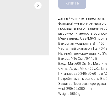
КУПИТЬ
Данный усилитель предназнач
фоновой музыки и речевого о
промышленного назначения. С
высокую читаемость воспрои
Медиа плеер:: USB/MP-3 прои
Выходная мощность, Вт:: 150
Частотный диапазон, Гц:: 40-1
Нелинейные искажения:: <0.3% (
Выход:: 4-16 Ом, 70-110 В
Вход:: Мик 600 Ом. 6,0 Мв. Лин
Сигнал/шум:: Мик: >66 Дб. Лине
Питание:: 220-240/50-60 Гц в А
Потребляемая мощность, Вт:: 
Защита:: Перегрев, перегрузка,
whd: 290x65x380 mm
Weight: 5860 g