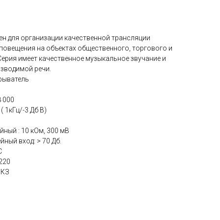
ен для организации качественной трансляции
повещения на объектах общественного, торгового и
ерия имеет качественное музыкальное звучание и
зводимой речи.
грыватель
8 000
 1кГц/-3 Дб В)
ейный : 10 кОм, 300 мВ
йный вход: > 70 Дб.
С
220
 КЗ