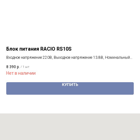
Блок питания RACIO RS10S
Ан
Входное напряжение 220В, Выходное напряжение 13.8В, Номинальный
13 
ток - 10 А
8 390
р.
/
1 шт
Не
Нет в наличии
КУПИТЬ