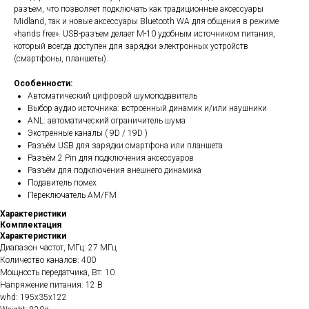
разъем, что позволяет подключать как традиционные аксессуары
Midland, так и новые аксессуары Bluetooth WA для общения в режиме
«hands free». USB-разъем делает M-10 удобным источником питания,
который всегда доступен для зарядки электронных устройств
(смартфоны, планшеты).
Особенности:
Автоматический цифровой шумоподавитель
Выбор аудио источника: встроенный динамик и/или наушники
ANL: автоматический ограничитель шума
Экстренные каналы ( 9D / 19D )
Разъём USB для зарядки смартфона или планшета
Разъём 2 Pin для подключения аксессуаров
Разъём для подключения внешнего динамика
Подавитель помех
Переключатель AM/FM
Характеристики
Комплектация
Характеристики
Диапазон частот, МГц: 27 МГц
Количество каналов: 400
Мощность передатчика, Вт: 10
Напряжение питания: 12 В
whd: 195x35x122