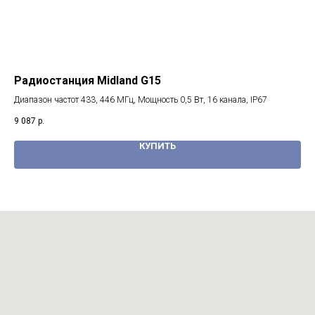
Радиостанция Midland G15
Ра
Диапазон частот 433, 446 МГц, Мощность 0,5 Вт, 16 канала, IP67
Диа
9 087
р.
5 9
КУПИТЬ